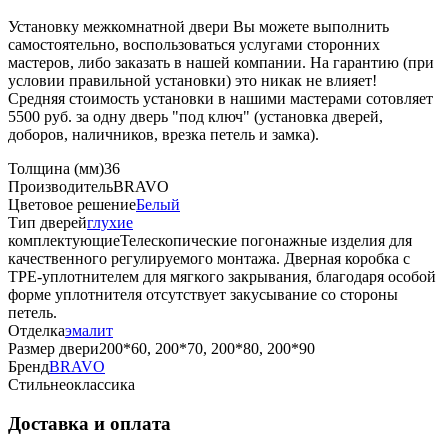
Установку межкомнатной двери Вы можете выполнить
самостоятельно, воспользоваться услугами сторонних
мастеров, либо заказать в нашей компании. На гарантию (при
условии правильной установки) это никак не влияет!
Средняя стоимость установки в нашими мастерами сотовляет
5500 руб. за одну дверь "под ключ" (установка дверей,
доборов, наличников, врезка петель и замка).
Толщина (мм)
36
Производитель
BRAVO
Цветовое решение
Белый
Тип дверей
глухие
комплектующие
Телескопические погонажные изделия для
качественного регулируемого монтажа. Дверная коробка с
TPE-уплотнителем для мягкого закрывания, благодаря особой
форме уплотнителя отсутствует закусывание со стороны
петель.
Отделка
эмалит
Размер двери
200*60, 200*70, 200*80, 200*90
Бренд
BRAVO
Стиль
неоклассика
Доставка и оплата