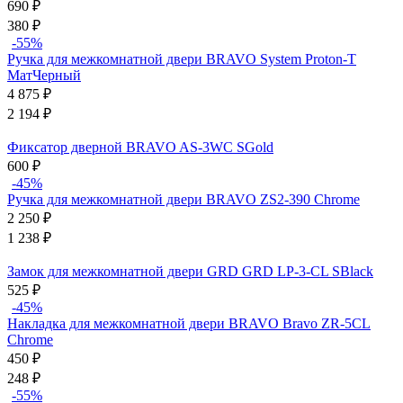
690
₽
380
₽
-55%
Ручка для межкомнатной двери BRAVO System Proton-T
МатЧерный
4 875
₽
2 194
₽
Фиксатор дверной BRAVO AS-3WC SGold
600
₽
-45%
Ручка для межкомнатной двери BRAVO ZS2-390 Chrome
2 250
₽
1 238
₽
Замок для межкомнатной двери GRD GRD LP-3-CL SBlack
525
₽
-45%
Накладка для межкомнатной двери BRAVO Bravo ZR-5CL
Chrome
450
₽
248
₽
-55%