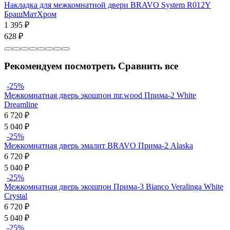
Накладка для межкомнатной двери BRAVO System R012Y
БрашМатХром
1 395
₽
628
₽
Рекомендуем посмотреть
Сравнить все
-25%
Межкомнатная дверь экошпон mr.wood Прима-2 White
Dreamline
6 720
₽
5 040
₽
-25%
Межкомнатная дверь эмалит BRAVO Прима-2 Alaska
6 720
₽
5 040
₽
-25%
Межкомнатная дверь экошпон Прима-3 Bianco Veralinga White
Сrystal
6 720
₽
5 040
₽
-25%