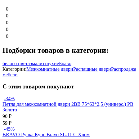
0
0
0
0
0
Подборки товаров в категории:
белого цвета
эмалит
глухие
Браво
Категории:
Межкомнатные двери
Распашные двери
Распродажа
мебели
С этим товаром покупают
-34%
Петля для межкомнатной двери 2ВВ 75*63*2,5 (универс.) PB
Золото
90
₽
59
₽
-45%
BRAVO Ручка Купе Bravo SL-11 C Хром