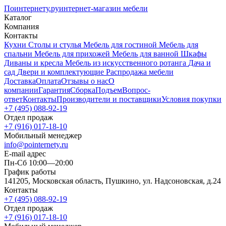
Поинтернету
.ру
интернет-магазин мебели
Каталог
Компания
Контакты
Кухни
Столы и стулья
Мебель для гостиной
Мебель для
спальни
Мебель для прихожей
Мебель для ванной
Шкафы
Диваны и кресла
Мебель из искусственного ротанга
Дача и
сад
Двери и комплектующие
Распродажа мебели
Доставка
Оплата
Отзывы о нас
О
компании
Гарантия
Сборка
Подъем
Вопрос-
ответ
Контакты
Производители и поставщики
Условия покупки
+7 (495) 088-92-19
Отдел продаж
+7 (916) 017-18-10
Мобильный менеджер
info@pointernety.ru
E-mail адрес
Пн-Сб 10:00—20:00
График работы
141205, Московская область, Пушкино, ул. Надсоновская, д.24
Контакты
+7 (495) 088-92-19
Отдел продаж
+7 (916) 017-18-10