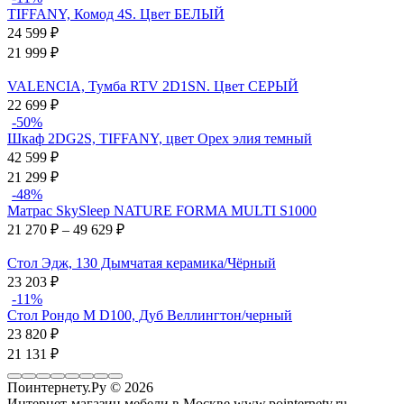
TIFFANY, Комод 4S. Цвет БЕЛЫЙ
24 599
₽
21 999
₽
VALENCIA, Тумба RTV 2D1SN. Цвет СЕРЫЙ
22 699
₽
-50%
Шкаф 2DG2S, TIFFANY, цвет Орех элия темный
42 599
₽
21 299
₽
-48%
Матрас SkySleep NATURE FORMA MULTI S1000
21 270
₽
–
49 629
₽
Стол Эдж, 130 Дымчатая керамика/Чёрный
23 203
₽
-11%
Стол Рондо М D100, Дуб Веллингтон/черный
23 820
₽
21 131
₽
Поинтернету.Ру
© 2026
Интернет-магазин мебели в Москве www.pointernety.ru