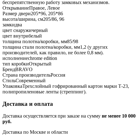
беспрепятственную работу замковых механизмов.
Открывание
Правое, Левое
Размер двери
205*96, 205*86
высота/ширина, см
205/86, 96
замки
два
цвет снаружи
черный
цвет внутри
белый
толщина полотна/коробки, мм
85/98
толщина стали полотна/коробки, мм
1,2 (у других
производителей, как правило, не более 0,8 мм).
исполнение
chrome edition
тип коробки
Открытый
Бренд
BRAVO
Страна производитель
Россия
Стиль
Современный
Упаковка
Трехслойный гофрированный картон марки Т-23,
полипропиленовые ленты (стреппинг).
Доставка и оплата
Доставка осуществляется при заказе на сумму
не менее 10 000
руб.
Доставка по Москве и области