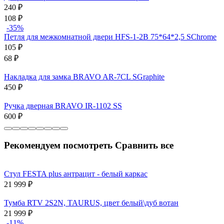
240
₽
108
₽
-35%
Петля для межкомнатной двери HFS-1-2B 75*64*2,5 SChrome
105
₽
68
₽
Накладка для замка BRAVO AR-7CL SGraphite
450
₽
Ручка дверная BRAVO IR-1102 SS
600
₽
Рекомендуем посмотреть
Сравнить все
Стул FESTA plus антрацит - белый каркас
21 999
₽
Тумба RTV 2S2N, TAURUS, цвет белый\дуб вотан
21 999
₽
-11%