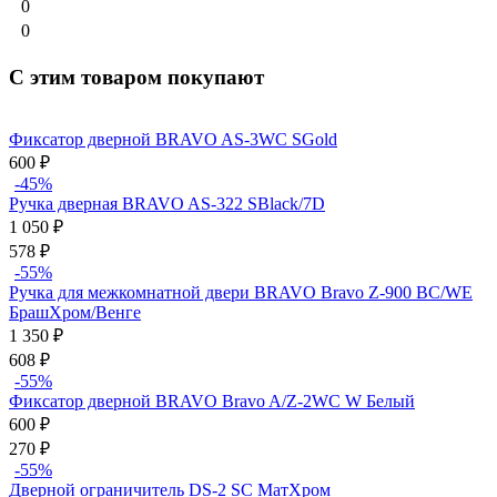
0
0
С этим товаром покупают
Фиксатор дверной BRAVO AS-3WC SGold
600
₽
-45%
Ручка дверная BRAVO AS-322 SBlack/7D
1 050
₽
578
₽
-55%
Ручка для межкомнатной двери BRAVO Bravo Z-900 BС/WE
БрашХром/Венге
1 350
₽
608
₽
-55%
Фиксатор дверной BRAVO Bravo A/Z-2WC W Белый
600
₽
270
₽
-55%
Дверной ограничитель DS-2 SC МатХром