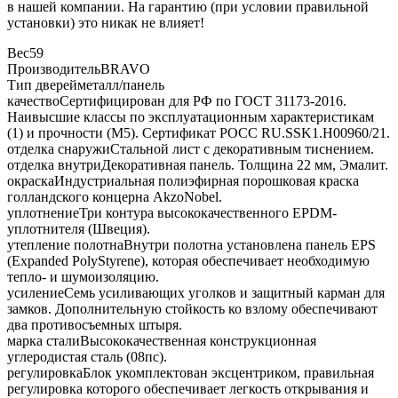
в нашей компании. На гарантию (при условии правильной
установки) это никак не влияет!
Вес
59
Производитель
BRAVO
Тип дверей
металл/панель
качество
Сертифицирован для РФ по ГОСТ 31173-2016.
Наивысшие классы по эксплуатационным характеристикам
(1) и прочности (М5). Сертификат POCC RU.SSK1.H00960/21.
отделка снаружи
Стальной лист с декоративным тиснением.
отделка внутри
Декоративная панель. Толщина 22 мм, Эмалит.
окраска
Индустриальная полиэфирная порошковая краска
голландского концерна AkzoNobel.
уплотнение
Три контура высококачественного EPDM-
уплотнителя (Швеция).
утепление полотна
Внутри полотна установлена панель EPS
(Expanded PolyStyrene), которая обеспечивает необходимую
тепло- и шумоизоляцию.
усиление
Семь усиливающих уголков и защитный карман для
замков. Дополнительную стойкость ко взлому обеспечивают
два противосъемных штыря.
марка стали
Высококачественная конструкционная
углеродистая сталь (08пс).
регулировка
Блок укомплектован эксцентриком, правильная
регулировка которого обеспечивает легкость открывания и