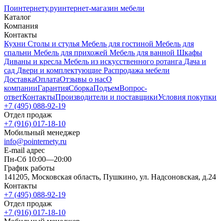
Поинтернету
.ру
интернет-магазин мебели
Каталог
Компания
Контакты
Кухни
Столы и стулья
Мебель для гостиной
Мебель для
спальни
Мебель для прихожей
Мебель для ванной
Шкафы
Диваны и кресла
Мебель из искусственного ротанга
Дача и
сад
Двери и комплектующие
Распродажа мебели
Доставка
Оплата
Отзывы о нас
О
компании
Гарантия
Сборка
Подъем
Вопрос-
ответ
Контакты
Производители и поставщики
Условия покупки
+7 (495) 088-92-19
Отдел продаж
+7 (916) 017-18-10
Мобильный менеджер
info@pointernety.ru
E-mail адрес
Пн-Сб 10:00—20:00
График работы
141205, Московская область, Пушкино, ул. Надсоновская, д.24
Контакты
+7 (495) 088-92-19
Отдел продаж
+7 (916) 017-18-10