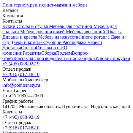
Поинтернету
.ру
интернет-магазин мебели
Каталог
Компания
Контакты
Кухни
Столы и стулья
Мебель для гостиной
Мебель для
спальни
Мебель для прихожей
Мебель для ванной
Шкафы
Диваны и кресла
Мебель из искусственного ротанга
Дача и
сад
Двери и комплектующие
Распродажа мебели
Доставка
Оплата
Отзывы о нас
О
компании
Гарантия
Сборка
Подъем
Вопрос-
ответ
Контакты
Производители и поставщики
Условия покупки
+7 (495) 088-92-19
Отдел продаж
+7 (916) 017-18-10
Мобильный менеджер
info@pointernety.ru
E-mail адрес
Пн-Сб 10:00—20:00
График работы
141205, Московская область, Пушкино, ул. Надсоновская, д.24
Контакты
+7 (495) 088-92-19
Отдел продаж
+7 (916) 017-18-10