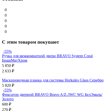
0
0
0
0
0
С этим товаром покупают
-55%
Ручка для межкомнатной двери BRAVO System Coral
БрашМатХром
5 850
₽
2 633
₽
Маскировочная планка для системы Herkules Glass Серебро
5 820
₽
-55%
Фиксатор дверной BRAVO Bravo A/Z-3WC WG БелЭмаль/
Золото
600
₽
270
₽