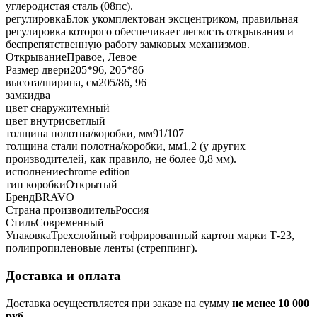
углеродистая сталь (08пс).
регулировка
Блок укомплектован эксцентриком, правильная
регулировка которого обеспечивает легкость открывания и
беспрепятственную работу замковых механизмов.
Открывание
Правое, Левое
Размер двери
205*96, 205*86
высота/ширина, см
205/86, 96
замки
два
цвет снаружи
темный
цвет внутри
светлый
толщина полотна/коробки, мм
91/107
толщина стали полотна/коробки, мм
1,2 (у других
производителей, как правило, не более 0,8 мм).
исполнение
chrome edition
тип коробки
Открытый
Бренд
BRAVO
Страна производитель
Россия
Стиль
Современный
Упаковка
Трехслойный гофрированный картон марки Т-23,
полипропиленовые ленты (стреппинг).
Доставка и оплата
Доставка осуществляется при заказе на сумму
не менее 10 000
руб.