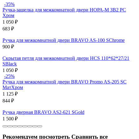
-35%
Ручка-защелка для межкомнатной двери НОРА-М ЗВ2 PC
Хром
1 050
₽
683
₽
Ручка для межкомнатной двери BRAVO AS-100 SChrome
900
₽
Скрытая петля для межкомнатной двери HCS 110*62*27/21
SBlack
1 050
₽
-25%
Ручка для межкомнатной двери BRAVO Promo AS-205 SC
МатХром
1 125
₽
844
₽
Ручка дверная BRAVO AS2-621 SGold
1 500
₽
Рекомендуем посмотреть
Сравнить все