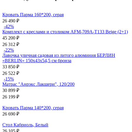
Кровать Парма 160*200, серая
26 490
₽
-42%
Комплект с креслами и столиком AFM-709A-T133 Beige (2+1)
45 200
₽
26 312
₽
-22%
Лавочка уличная садовая из литого алюминия БЕРЛИН
«BERLIN» 150х43х54,5 см бронза
33 850
₽
26 522
₽
-15%
Матрас "Анрэкс Лакшери", 120/200
30 899
₽
26 199
₽
Кровать Парма 140*200, серая
26 690
₽
Стол Кабриоль, Белый
26 105
₽