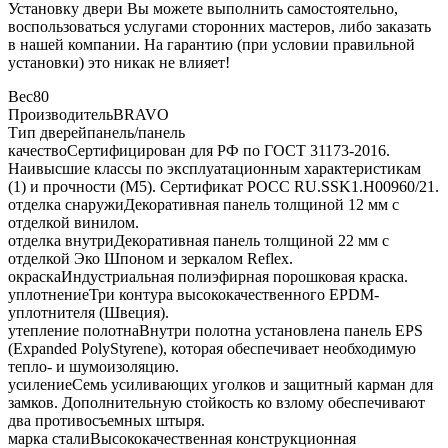
Установку двери Вы можете выполнить самостоятельно,
воспользоваться услугами сторонних мастеров, либо заказать
в нашей компании. На гарантию (при условии правильной
установки) это никак не влияет!
Вес
80
Производитель
BRAVO
Тип дверей
панель/панель
качество
Сертифицирован для РФ по ГОСТ 31173-2016.
Наивысшие классы по эксплуатационным характеристикам
(1) и прочности (М5). Сертификат POCC RU.SSK1.H00960/21.
отделка снаружи
Декоративная панель толщиной 12 мм с
отделкой винилом.
отделка внутри
Декоративная панель толщиной 22 мм с
отделкой Эко Шпоном и зеркалом Reflex.
окраска
Индустриальная полиэфирная порошковая краска.
уплотнение
Три контура высококачественного EPDM-
уплотнителя (Швеция).
утепление полотна
Внутри полотна установлена панель EPS
(Expanded PolyStyrene), которая обеспечивает необходимую
тепло- и шумоизоляцию.
усиление
Семь усиливающих уголков и защитный карман для
замков. Дополнительную стойкость ко взлому обеспечивают
два противосъемных штыря.
марка стали
Высококачественная конструкционная