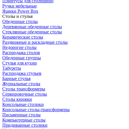
Плинтусы для столешниц
Ручки мебельные
Ящики Power Box
Столы и стулья
Обеденные столы
Деревянные обеденные столы
Стеклянные обеденные столы
Керамические столы
Раздвижные и раскладные столы
Недорогие столы
Распродажа столов
Обеденные группы
Стулья для кухни
Табуреты
Распродажа стульев
Барные стулья
Журнальные столы
Столы трансформеры
Сервировочные столы
Столы книжки
Консольные столики
Консольные столы-трансформеры
Письменные столы
Компьютерные столы
Придиванные столики