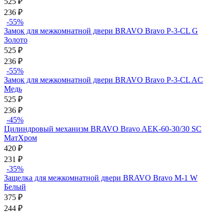
525
₽
236
₽
-55%
Замок для межкомнатной двери BRAVO Bravo P-3-CL G
Золото
525
₽
236
₽
-55%
Замок для межкомнатной двери BRAVO Bravo P-3-CL AC
Медь
525
₽
236
₽
-45%
Цилиндровый механизм BRAVO Bravo AЕK-60-30/30 SC
МатХром
420
₽
231
₽
-35%
Защелка для межкомнатной двери BRAVO Bravo M-1 W
Белый
375
₽
244
₽