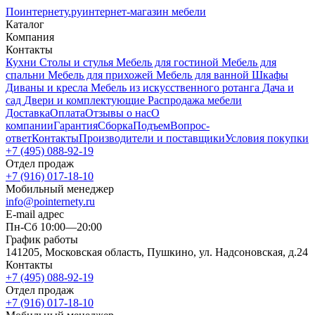
Поинтернету
.ру
интернет-магазин мебели
Каталог
Компания
Контакты
Кухни
Столы и стулья
Мебель для гостиной
Мебель для
спальни
Мебель для прихожей
Мебель для ванной
Шкафы
Диваны и кресла
Мебель из искусственного ротанга
Дача и
сад
Двери и комплектующие
Распродажа мебели
Доставка
Оплата
Отзывы о нас
О
компании
Гарантия
Сборка
Подъем
Вопрос-
ответ
Контакты
Производители и поставщики
Условия покупки
+7 (495) 088-92-19
Отдел продаж
+7 (916) 017-18-10
Мобильный менеджер
info@pointernety.ru
E-mail адрес
Пн-Сб 10:00—20:00
График работы
141205, Московская область, Пушкино, ул. Надсоновская, д.24
Контакты
+7 (495) 088-92-19
Отдел продаж
+7 (916) 017-18-10