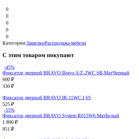
0
0
0
0
0
Категории:
Защелки
Распродажа мебели
С этим товаром покупают
-45%
Фиксатор дверной BRAVO Bravo A/Z-2WC SB МатЧерный
600
₽
330
₽
Фиксатор дверной BRAVO IR-11WC.I SS
525
₽
-55%
Фиксатор дверной BRAVO System R015W6 МатБелый
1 890
₽
851
₽