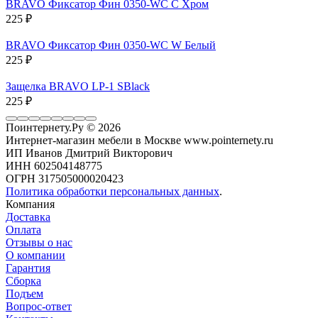
BRAVO Фиксатор Фин 0350-WC C Хром
225
₽
BRAVO Фиксатор Фин 0350-WC W Белый
225
₽
Защелка BRAVO LP-1 SBlack
225
₽
Поинтернету.Ру
© 2026
Интернет-магазин мебели в Москве www.pointernety.ru
ИП Иванов Дмитрий Викторович
ИНН 602504148775
ОГРН 317505000020423
Политика обработки персональных данных
.
Компания
Доставка
Оплата
Отзывы о нас
О компании
Гарантия
Сборка
Подъем
Вопрос-ответ