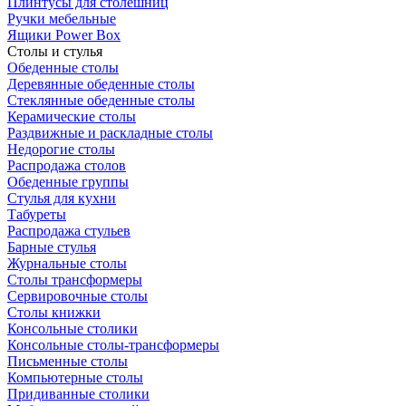
Плинтусы для столешниц
Ручки мебельные
Ящики Power Box
Столы и стулья
Обеденные столы
Деревянные обеденные столы
Стеклянные обеденные столы
Керамические столы
Раздвижные и раскладные столы
Недорогие столы
Распродажа столов
Обеденные группы
Стулья для кухни
Табуреты
Распродажа стульев
Барные стулья
Журнальные столы
Столы трансформеры
Сервировочные столы
Столы книжки
Консольные столики
Консольные столы-трансформеры
Письменные столы
Компьютерные столы
Придиванные столики