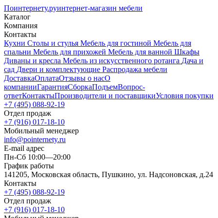
Поинтернету
.ру
интернет-магазин мебели
Каталог
Компания
Контакты
Кухни
Столы и стулья
Мебель для гостиной
Мебель для
спальни
Мебель для прихожей
Мебель для ванной
Шкафы
Диваны и кресла
Мебель из искусственного ротанга
Дача и
сад
Двери и комплектующие
Распродажа мебели
Доставка
Оплата
Отзывы о нас
О
компании
Гарантия
Сборка
Подъем
Вопрос-
ответ
Контакты
Производители и поставщики
Условия покупки
+7 (495) 088-92-19
Отдел продаж
+7 (916) 017-18-10
Мобильный менеджер
info@pointernety.ru
E-mail адрес
Пн-Сб 10:00—20:00
График работы
141205, Московская область, Пушкино, ул. Надсоновская, д.24
Контакты
+7 (495) 088-92-19
Отдел продаж
+7 (916) 017-18-10