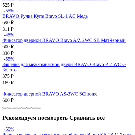
525
₽
-55%
BRAVO Ручка Купе Bravo SL-1 AC Медь
690
₽
311
₽
-45%
Фиксатор дверной BRAVO Bravo A/Z-2WC SB МатЧерный
600
₽
330
₽
-55%
Защелка для межкомнатной двери BRAVO Bravo P-2-WC G
Золото
375
₽
169
₽
Фиксатор дверной BRAVO AS-3WC SChrome
600
₽
Рекомендуем посмотреть
Сравнить все
-55%
Ручка-защелка для межкомнатной двери Bravo KS-1R C Хром