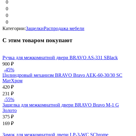
0
0
0
0
Категории:
Защелки
Распродажа мебели
С этим товаром покупают
Ручка для межкомнатной двери BRAVO AS-331 SBlack
900
₽
-45%
Цилиндровый механизм BRAVO Bravo AЕK-60-30/30 SC
МатХром
420
₽
231
₽
-55%
Защелка для межкомнатной двери BRAVO Bravo M-1 G
Золото
375
₽
169
₽
Замок для межкомнатной двери LP-3-WC SChrome