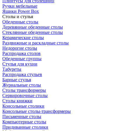
Плинтусы для столешниц
Ручки мебельные
Ящики Power Box
Столы и стулья
Обеденные столы
Деревянные обеденные столы
Стеклянные обеденные столы
Керамические столы
Раздвижные и раскладные столы
Недорогие столы
Распродажа столов
Обеденные группы
Стулья для кухни
Табуреты
Распродажа стульев
Барные стулья
Журнальные столы
Столы трансформеры
Сервировочные столы
Столы книжки
Консольные столики
Консольные столы-трансформеры
Письменные столы
Компьютерные столы
Придиванные столики