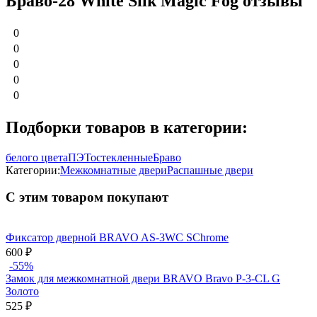
Браво-28 White Silk Magic Fog отзывы
0
0
0
0
0
Подборки товаров в категории:
белого цвета
ПЭТ
остекленные
Браво
Категории:
Межкомнатные двери
Распашные двери
С этим товаром покупают
Фиксатор дверной BRAVO AS-3WC SChrome
600
₽
-55%
Замок для межкомнатной двери BRAVO Bravo P-3-CL G
Золото
525
₽