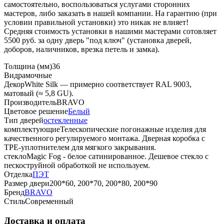
самостоятельно, воспользоваться услугами сторонних
мастеров, либо заказать в нашей компании. На гарантию (при
условии правильной установки) это никак не влияет!
Средняя стоимость установки в нашими мастерами сотовляет
5500 руб. за одну дверь "под ключ" (установка дверей,
доборов, наличников, врезка петель и замка).
Толщина (мм)
36
Вид
рамочные
Декор
White Silk — примерно соответствует RAL 9003,
матовый (≈ 5,8 GU).
Производитель
BRAVO
Цветовое решение
Белый
Тип дверей
остекленные
комплектующие
Телескопические погонажные изделия для
качественного регулируемого монтажа. Дверная коробка с
TPE-уплотнителем для мягкого закрывания.
стекло
Magic Fog - белое сатинированное. Дешевое стекло с
пескоструйной обработкой не используем.
Отделка
ПЭТ
Размер двери
200*60, 200*70, 200*80, 200*90
Бренд
BRAVO
Стиль
Современный
Доставка и оплата