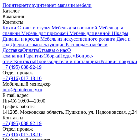
Поинтернету
.ру
интернет-магазин мебели
Каталог
Компания
Контакты
Кухни
Столы и стулья
Мебель для гостиной
Мебель для
спальни
Мебель для прихожей
Мебель для ванной
Шкафы
Диваны и кресла
Мебель из искусственного ротанга
Дача и
сад
Двери и комплектующие
Распродажа мебели
Доставка
Оплата
Отзывы о нас
О
компании
Гарантия
Сборка
Подъем
Вопрос-
ответ
Контакты
Производители и поставщики
Условия покупки
+7 (495) 088-92-19
Отдел продаж
+7 (916) 017-18-10
Мобильный менеджер
info@pointernety.ru
E-mail адрес
Пн-Сб 10:00—20:00
График работы
141205, Московская область, Пушкино, ул. Надсоновская, д.24
Контакты
+7 (495) 088-92-19
Отдел продаж
+7 (916) 017-18-10