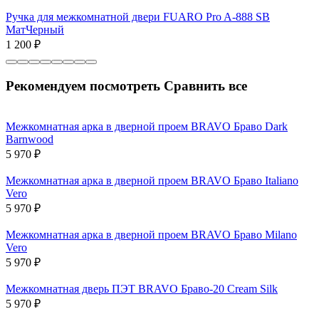
Ручка для межкомнатной двери FUARO Pro A-888 SB
МатЧерный
1 200
₽
Рекомендуем посмотреть
Сравнить все
Межкомнатная арка в дверной проем BRAVO Бравo Dark
Barnwood
5 970
₽
Межкомнатная арка в дверной проем BRAVO Бравo Italiano
Vero
5 970
₽
Межкомнатная арка в дверной проем BRAVO Бравo Milano
Vero
5 970
₽
Межкомнатная дверь ПЭТ BRAVO Браво-20 Cream Silk
5 970
₽