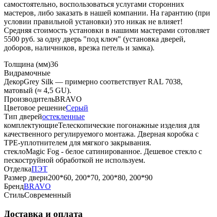
самостоятельно, воспользоваться услугами сторонних
мастеров, либо заказать в нашей компании. На гарантию (при
условии правильной установки) это никак не влияет!
Средняя стоимость установки в нашими мастерами сотовляет
5500 руб. за одну дверь "под ключ" (установка дверей,
доборов, наличников, врезка петель и замка).
Толщина (мм)
36
Вид
рамочные
Декор
Grey Silk — примерно соответствует RAL 7038,
матовый (≈ 4,5 GU).
Производитель
BRAVO
Цветовое решение
Серый
Тип дверей
остекленные
комплектующие
Телескопические погонажные изделия для
качественного регулируемого монтажа. Дверная коробка с
TPE-уплотнителем для мягкого закрывания.
стекло
Magic Fog - белое сатинированное. Дешевое стекло с
пескоструйной обработкой не используем.
Отделка
ПЭТ
Размер двери
200*60, 200*70, 200*80, 200*90
Бренд
BRAVO
Стиль
Современный
Доставка и оплата