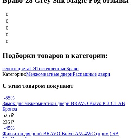
Браво-28 Grey Silk Magic Fog отзывы
0
0
0
0
0
Подборки товаров в категории:
серого цвета
ПЭТ
остекленные
Браво
Категории:
Межкомнатные двери
Распашные двери
С этим товаром покупают
-55%
Замок для межкомнатной двери BRAVO Bravo P-3-CL AB
Бронза
525
₽
236
₽
-45%
Фиксатор дверной BRAVO Bravo А/Z-4WC (пром.) SB