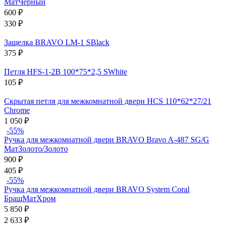
МатЧерный
600
₽
330
₽
Защелка BRAVO LM-1 SBlack
375
₽
Петля HFS-1-2B 100*75*2,5 SWhite
105
₽
Скрытая петля для межкомнатной двери HCS 110*62*27/21
Chrome
1 050
₽
-55%
Ручка для межкомнатной двери BRAVO Bravo A-487 SG/G
МатЗолото/Золото
900
₽
405
₽
-55%
Ручка для межкомнатной двери BRAVO System Coral
БрашМатХром
5 850
₽
2 633
₽