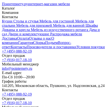
Поинтернету
.ру
интернет-магазин мебели
Каталог
Компания
Контакты
Кухни
Столы и стулья
Мебель для гостиной
Мебель для
спальни
Мебель для прихожей
Мебель для ванной
Шкафы
Диваны и кресла
Мебель из искусственного ротанга
Дача и
сад
Двери и комплектующие
Распродажа мебели
Доставка
Оплата
Отзывы о нас
О
компании
Гарантия
Сборка
Подъем
Вопрос-
ответ
Контакты
Производители и поставщики
Условия покупки
+7 (495) 088-92-19
Отдел продаж
+7 (916) 017-18-10
Мобильный менеджер
info@pointernety.ru
E-mail адрес
Пн-Сб 10:00—20:00
График работы
141205, Московская область, Пушкино, ул. Надсоновская, д.24
Контакты
+7 (495) 088-92-19
Отдел продаж
+7 (916) 017-18-10