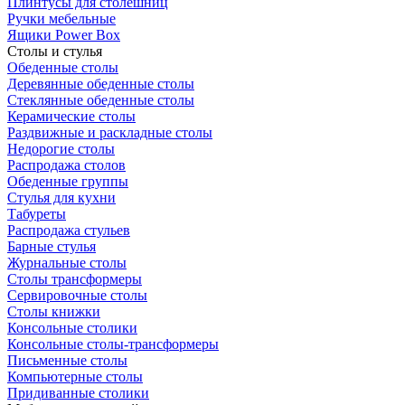
Плинтусы для столешниц
Ручки мебельные
Ящики Power Box
Столы и стулья
Обеденные столы
Деревянные обеденные столы
Стеклянные обеденные столы
Керамические столы
Раздвижные и раскладные столы
Недорогие столы
Распродажа столов
Обеденные группы
Стулья для кухни
Табуреты
Распродажа стульев
Барные стулья
Журнальные столы
Столы трансформеры
Сервировочные столы
Столы книжки
Консольные столики
Консольные столы-трансформеры
Письменные столы
Компьютерные столы
Придиванные столики