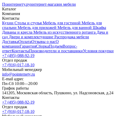
Поинтернету
.ру
интернет-магазин мебели
Каталог
Компания
Контакты
Кухни
Столы и стулья
Мебель для гостиной
Мебель для
спальни
Мебель для прихожей
Мебель для ванной
Шкафы
Диваны и кресла
Мебель из искусственного ротанга
Дача и
сад
Двери и комплектующие
Распродажа мебели
Доставка
Оплата
Отзывы о нас
О
компании
Гарантия
Сборка
Подъем
Вопрос-
ответ
Контакты
Производители и поставщики
Условия покупки
+7 (495) 088-92-19
Отдел продаж
+7 (916) 017-18-10
Мобильный менеджер
info@pointernety.ru
E-mail адрес
Пн-Сб 10:00—20:00
График работы
141205, Московская область, Пушкино, ул. Надсоновская, д.24
Контакты
+7 (495) 088-92-19
Отдел продаж
+7 (916) 017-18-10