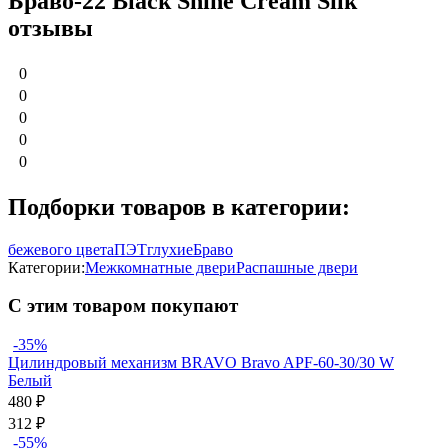
Браво-22 Black Shine Cream Silk
отзывы
0
0
0
0
0
Подборки товаров в категории:
бежевого цвета
ПЭТ
глухие
Браво
Категории:
Межкомнатные двери
Распашные двери
С этим товаром покупают
-35%
Цилиндровый механизм BRAVO Bravo AРF-60-30/30 W
Белый
480
₽
312
₽
-55%