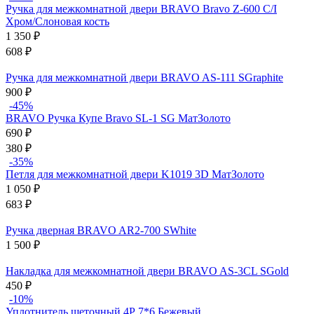
Ручка для межкомнатной двери BRAVO Bravo Z-600 C/I
Хром/Слоновая кость
1 350
₽
608
₽
Ручка для межкомнатной двери BRAVO AS-111 SGraphite
900
₽
-45%
BRAVO Ручка Купе Bravo SL-1 SG МатЗолото
690
₽
380
₽
-35%
Петля для межкомнатной двери K1019 3D МатЗолото
1 050
₽
683
₽
Ручка дверная BRAVO AR2-700 SWhite
1 500
₽
Накладка для межкомнатной двери BRAVO AS-3CL SGold
450
₽
-10%
Уплотнитель щеточный 4Р 7*6 Бежевый