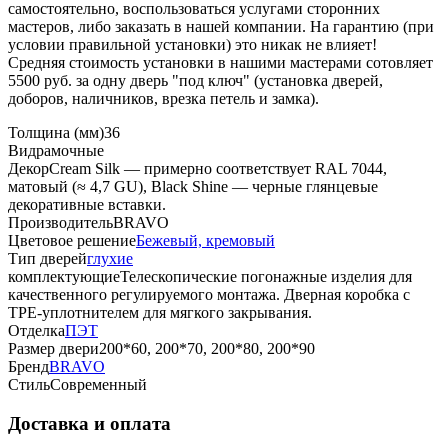
самостоятельно, воспользоваться услугами сторонних
мастеров, либо заказать в нашей компании. На гарантию (при
условии правильной установки) это никак не влияет!
Средняя стоимость установки в нашими мастерами сотовляет
5500 руб. за одну дверь "под ключ" (установка дверей,
доборов, наличников, врезка петель и замка).
Толщина (мм)
36
Вид
рамочные
Декор
Cream Silk — примерно соответствует RAL 7044,
матовый (≈ 4,7 GU), Black Shine — черные глянцевые
декоративные вставки.
Производитель
BRAVO
Цветовое решение
Бежевый, кремовый
Тип дверей
глухие
комплектующие
Телескопические погонажные изделия для
качественного регулируемого монтажа. Дверная коробка с
TPE-уплотнителем для мягкого закрывания.
Отделка
ПЭТ
Размер двери
200*60, 200*70, 200*80, 200*90
Бренд
BRAVO
Стиль
Современный
Доставка и оплата