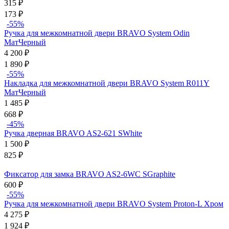
315
₽
173
₽
-55%
Ручка для межкомнатной двери BRAVO System Odin
МатЧерный
4 200
₽
1 890
₽
-55%
Накладка для межкомнатной двери BRAVO System R011Y
МатЧерный
1 485
₽
668
₽
-45%
Ручка дверная BRAVO AS2-621 SWhite
1 500
₽
825
₽
Фиксатор для замка BRAVO AS2-6WC SGraphite
600
₽
-55%
Ручка для межкомнатной двери BRAVO System Proton-L Хром
4 275
₽
1 924
₽