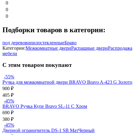
0
0
0
Подборки товаров в категории:
под дерево
винил
остекленные
Браво
Категории:
Межкомнатные двери
Распашные двери
Распродажа
мебели
С этим товаром покупают
-55%
Ручка для межкомнатной двери BRAVO Bravo A-423 G Золото
900
₽
405
₽
-45%
BRAVO Ручка Купе Bravo SL-11 C Хром
690
₽
380
₽
-45%
Дверной ограничитель DS-1 SB МатЧерный