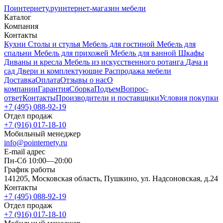
Поинтернету
.ру
интернет-магазин мебели
Каталог
Компания
Контакты
Кухни
Столы и стулья
Мебель для гостиной
Мебель для
спальни
Мебель для прихожей
Мебель для ванной
Шкафы
Диваны и кресла
Мебель из искусственного ротанга
Дача и
сад
Двери и комплектующие
Распродажа мебели
Доставка
Оплата
Отзывы о нас
О
компании
Гарантия
Сборка
Подъем
Вопрос-
ответ
Контакты
Производители и поставщики
Условия покупки
+7 (495) 088-92-19
Отдел продаж
+7 (916) 017-18-10
Мобильный менеджер
info@pointernety.ru
E-mail адрес
Пн-Сб 10:00—20:00
График работы
141205, Московская область, Пушкино, ул. Надсоновская, д.24
Контакты
+7 (495) 088-92-19
Отдел продаж
+7 (916) 017-18-10