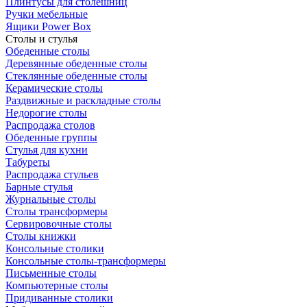
Плинтусы для столешниц
Ручки мебельные
Ящики Power Box
Столы и стулья
Обеденные столы
Деревянные обеденные столы
Стеклянные обеденные столы
Керамические столы
Раздвижные и раскладные столы
Недорогие столы
Распродажа столов
Обеденные группы
Стулья для кухни
Табуреты
Распродажа стульев
Барные стулья
Журнальные столы
Столы трансформеры
Сервировочные столы
Столы книжки
Консольные столики
Консольные столы-трансформеры
Письменные столы
Компьютерные столы
Придиванные столики