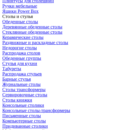
Плинтусы для столешниц
Ручки мебельные
Ящики Power Box
Столы и стулья
Обеденные столы
Деревянные обеденные столы
Стеклянные обеденные столы
Керамические столы
Раздвижные и раскладные столы
Недорогие столы
Распродажа столов
Обеденные группы
Стулья для кухни
Табуреты
Распродажа стульев
Барные стулья
Журнальные столы
Столы трансформеры
Сервировочные столы
Столы книжки
Консольные столики
Консольные столы-трансформеры
Письменные столы
Компьютерные столы
Придиванные столики