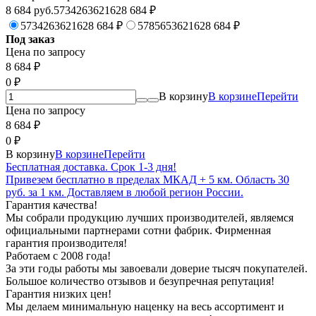
8 684 руб.573426362162
8 684
₽
573426362162
8 684
₽
578565362162
8 684
₽
Под заказ
Цена по запросу
8 684
₽
0
₽
В корзину
В корзине
Перейти
Цена по запросу
8 684
₽
0
₽
В корзину
В корзине
Перейти
Бесплатная доставка. Срок 1-3 дня!
Привезем бесплатно в пределах МКАД + 5 км. Область 30
руб. за 1 км. Доставляем в любой регион России.
Гарантия качества!
Мы собрали продукцию лучших производителей, являемся
официальными партнерами сотни фабрик. Фирменная
гарантия производителя!
Работаем с 2008 года!
За эти годы работы мы завоевали доверие тысяч покупателей.
Большое количество отзывов и безупречная репутация!
Гарантия низких цен!
Мы делаем минимальную наценку на весь ассортимент и