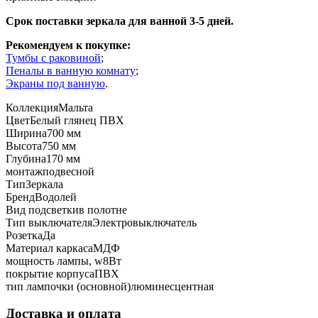
Срок поставки зеркала для ванной 3-5 дней.
Рекомендуем к покупке:
Тумбы с раковиной
;
Пеналы в ванную комнату
;
Экраны под ванную
.
Коллекция
Мальта
Цвет
Белый глянец ПВХ
Ширина
700 мм
Высота
750 мм
Глубина
170 мм
монтаж
подвесной
Тип
Зеркала
Бренд
Водолей
Вид подсветки
в полотне
Тип выключателя
Электровыключатель
Розетка
Да
Материал каркаса
МДФ
мощность лампы, w
8Вт
покрытие корпуса
ПВХ
тип лампочки (основной)
люминесцентная
Доставка и оплата