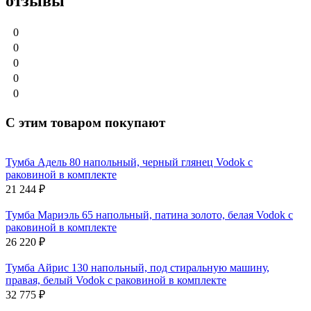
отзывы
0
0
0
0
0
С этим товаром покупают
Тумба Адель 80 напольный, черный глянец Vodok с
раковиной в комплекте
21 244
₽
Тумба Мариэль 65 напольный, патина золото, белая Vodok с
раковиной в комплекте
26 220
₽
Тумба Айрис 130 напольный, под стиральную машину,
правая, белый Vodok с раковиной в комплекте
32 775
₽