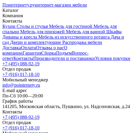
Поинтернету
.ру
интернет-магазин мебели
Каталог
Компания
Контакты
Кухни
Столы и стулья
Мебель для гостиной
Мебель для
спальни
Мебель для прихожей
Мебель для ванной
Шкафы
Диваны и кресла
Мебель из искусственного ротанга
Дача и
сад
Двери и комплектующие
Распродажа мебели
Доставка
Оплата
Отзывы о нас
О
компании
Гарантия
Сборка
Подъем
Вопрос-
ответ
Контакты
Производители и поставщики
Условия покупки
+7 (495) 088-92-19
Отдел продаж
+7 (916) 017-18-10
Мобильный менеджер
info@pointernety.ru
E-mail адрес
Пн-Сб 10:00—20:00
График работы
141205, Московская область, Пушкино, ул. Надсоновская, д.24
Контакты
+7 (495) 088-92-19
Отдел продаж
+7 (916) 017-18-10