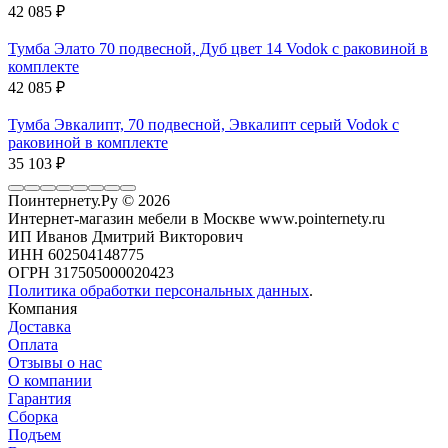
42 085
₽
Тумба Элато 70 подвесной, Дуб цвет 14 Vodok с раковиной в
комплекте
42 085
₽
Тумба Эвкалипт, 70 подвесной, Эвкалипт серый Vodok с
раковиной в комплекте
35 103
₽
Поинтернету.Ру
© 2026
Интернет-магазин мебели в Москве www.pointernety.ru
ИП Иванов Дмитрий Викторович
ИНН 602504148775
ОГРН 317505000020423
Политика обработки персональных данных
.
Компания
Доставка
Оплата
Отзывы о нас
О компании
Гарантия
Сборка
Подъем