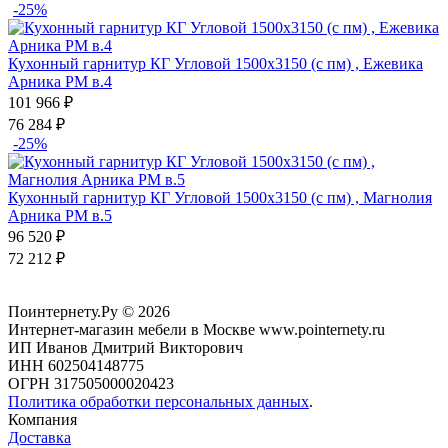
-25%
Кухонный гарнитур КГ Угловой 1500х3150 (с пм) , Ежевика
Арника РМ в.4
101 966
₽
76 284
₽
-25%
Кухонный гарнитур КГ Угловой 1500х3150 (с пм) , Магнолия
Арника РМ в.5
96 520
₽
72 212
₽
Поинтернету.Ру
© 2026
Интернет-магазин мебели в Москве www.pointernety.ru
ИП Иванов Дмитрий Викторович
ИНН 602504148775
ОГРН 317505000020423
Политика обработки персональных данных
.
Компания
Доставка