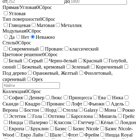
от
до
Прямая/Угловая
0
Сброс
Угловая
Тип поверхности
0
Сброс
Глянцевая
Матовая
Металлик
Модульная
0
Сброс
Да
Нет
Неважно
Стиль
0
Сброс
Современный
Прованс
классический
Цветовое решение
0
Сброс
Белый
Серый
Черно-белый
Красный
Голубой,
синий
Бежевый, кремовый
Зеленый
Коричневый
Под дерево
Оранжевый, Желтый
Фиолетовый,
сиреневый
Орех
Коллекция
0
Сброс
София
Денвер
Люкс
Принцесса
Ева
Ника
Сканди
Квадро
Прованс
Лофт
Фьюжн
Адель
Верона
Бостон
Норд
Стелла
Galaxy
Мона
Рокко
Эстетик
Гола
Оптима
Барселона
Мишель
Грейс
Ницца
Палермо
Классик
Глетчер
Кёльн
Лондон
Европа
Бруклин
Базис
Базис Nicole
Базис Nicole-
Wood
Евро Лайн
Шале
Флэт
Фрейм
Ницца Royal