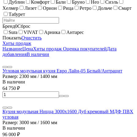
Дублин
Комфорт
Бали
Бруно
Нео
Сиэль
Хелмер
Лизет
Орион
Рица
Ретро
Дольче
Смарт
Табурет
Бренд
0
Сброс
Sura
VIVAT
Арника
Антарес
Показать
Очистить
Хиты продаж
Название
Цена
Хиты продаж
Оценка покупателей
Дата
добавления
В наличии
Угловая модульная кухня Евро Лайн-05 Белый/Антрацит
Размер: 2300 мм / 1400 мм
В наличии
64 750
₽
Кухня модульная Ницца 3000х1600 Дуб кремовый МДФ ПВХ
угловая
Размер: 3000 мм / 1600 мм
В наличии
96 000
₽