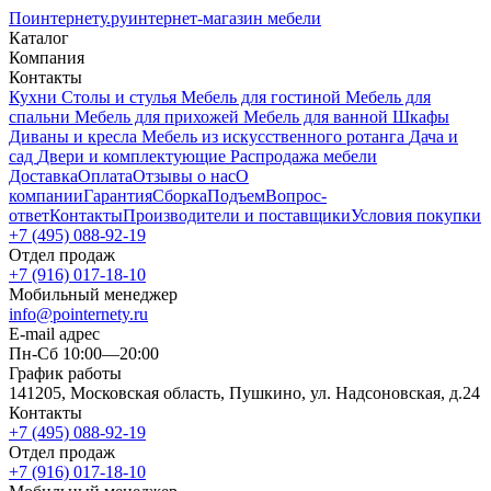
Поинтернету
.ру
интернет-магазин мебели
Каталог
Компания
Контакты
Кухни
Столы и стулья
Мебель для гостиной
Мебель для
спальни
Мебель для прихожей
Мебель для ванной
Шкафы
Диваны и кресла
Мебель из искусственного ротанга
Дача и
сад
Двери и комплектующие
Распродажа мебели
Доставка
Оплата
Отзывы о нас
О
компании
Гарантия
Сборка
Подъем
Вопрос-
ответ
Контакты
Производители и поставщики
Условия покупки
+7 (495) 088-92-19
Отдел продаж
+7 (916) 017-18-10
Мобильный менеджер
info@pointernety.ru
E-mail адрес
Пн-Сб 10:00—20:00
График работы
141205, Московская область, Пушкино, ул. Надсоновская, д.24
Контакты
+7 (495) 088-92-19
Отдел продаж
+7 (916) 017-18-10