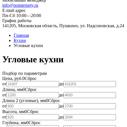
Мобильный менеджер
info@pointernety.ru
E-mail адрес
Пн-Сб 10:00—20:00
График работы
141205, Московская область, Пушкино, ул. Надсоновская, д.24
Главная
Кухни
Угловые кухни
Угловые кухни
Подбор по параметрам
Цена, руб.
0
Сброс
от
до
Длина, мм
0
Сброс
от
до
Длина 2 (угловые), мм
0
Сброс
от
до
Высота, мм
0
Сброс
от
до
Глубина, мм
0
Сброс